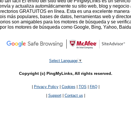
o tan fácil El envío del sitio web de PingMyLinks es un servici
vía y actualiza automáticamente su sitio web, blog y negocio 
directorios GRATUITOS en línea. Esta es una excelente manera 
whois más populares, bases de datos, herramientas web y directo
torios son amigables para los motores de búsqueda y se verifica
 por los motores de búsqueda como Google, Bing, Yahoo, Baidu
Select Language
▼
Copyright (c) PingMyLinks, All rights reserved.
|
Privacy Policy
|
Cookies
|
TOS
|
FAQ
|
|
Support
|
Contact us
|